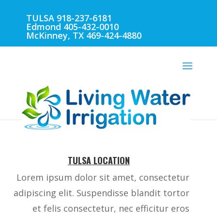
TULSA 918-237-6181
Edmond 405-432-0010
McKinney, TX 469-424-4880
TULSA LOCATION
Lorem ipsum dolor sit amet, consectetur
adipiscing elit. Suspendisse blandit tortor
et felis consectetur, nec efficitur eros